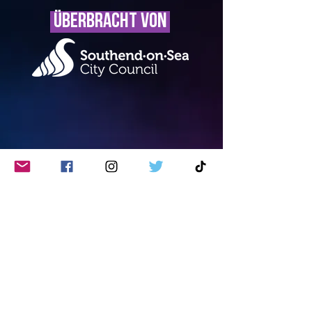
überbracht von
Privacy Policy
Site Accessibility
Contact Us
©2022 von
Southend
Tourismuspartnerschaft
. Alle Rechte
vorbehalten.